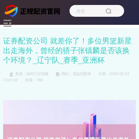
证券配资公司 就差你了！多位男篮新星
出走海外，曾经的骄子张镇麟是否该换
个环境？_辽宁队_赛季_亚洲杯
来源：珍时汇好策略
网站：顶益所配资
日期：2025-08-23
13:41:02
查看：198