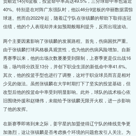
贡献近14分6篮板，投篮命中率高达49.5%，三分球命中率也逼近
40%。特别是在对阵广东强队时，他以46分9篮板的华丽数据震惊
球迷。然而自2022年起，随着辽宁队在张镇麟的帮助下取得连冠
佳绩，他的个人表现却并未如预期般顺利提升，反而出现波动。
两个主要因素影响了张镇麟的发展路程。首先，伤病困扰严重。
由于张镇麟打球风格极具观赏性，也为他的伤病风险增加。自新
秀赛季以来，他的出场次数屡屡受到限制，上赛季更是仅出战16
场，场均得分跌至13分，并创下职业生涯的新低命中率41.6%。
其次，他的投篮手型也进行了调整，这对于职业球员而言是相对
少见的做法。虽然张镇麟在大学时期打下了坚实的投篮基础，但
改型后他的投篮命中率受到明显影响。此外，球队的战术核心依
旧围绕外援和赵继伟，未能给予张镇麟无限开火权，进一步影响
了他的发挥。
在新赛季即将到来之际，姜宇星的加盟使得辽宁队的锋线竞争更
加激烈，这让张镇麟是否考虑换个环境的问题愈发引人关注。为