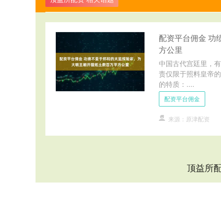
配资平台佣金 功
方公里
中国古代宫廷里，有
责仅限于照料皇帝的
的特质：....
配资平台佣金
来源：原津配资
顶益所