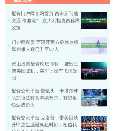
配资门户网官网首页 西班牙飞地
突遇“偷渡潮”，意大利指责西移民
政策
门户网配资 西班牙警方称休达移
民遇难人数已升至57人
佛山股票配资论坛 伊朗：摧毁三
架美国战机，美军：没有飞机受
损
配资公司平台 慢镜头：卡塔尔球
队加拉法有意本纳塞尔，有望很
快达成协议
配资交流平台 克洛普：带美因茨
升甲是生涯最疯狂时刻；相信我