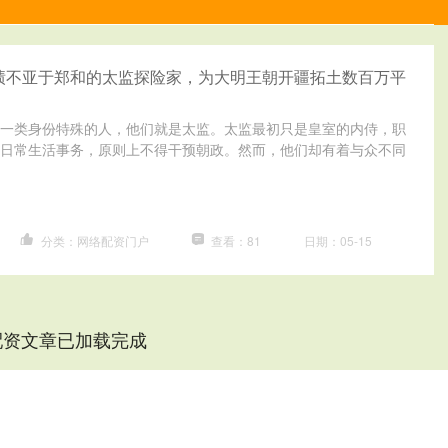
绩不亚于郑和的太监探险家，为大明王朝开疆拓土数百万平
一类身份特殊的人，他们就是太监。太监最初只是皇室的内侍，职
日常生活事务，原则上不得干预朝政。然而，他们却有着与众不同
分类：网络配资门户
查看：81
日期：05-15
配资文章已加载完成